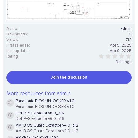
Author
admin
Downloads
0
Views
712
First release
Apr 9, 2025
Last update
Apr 9, 2025
0
Rating
.
0 ratings
0
0
s
Join the discussion
t
a
r
(
More resources from admin
s
Panasonic BIOS UNLOCKER V1.0
)
Resource icon
Panasonic BIOS UNLOCKER V1.0
Dell PFS Extractor v6.0_a16
Resource icon
Dell PFS Extractor v6.0_a16
AMI BIOS Guard Extractor v4.0_a12
Resource icon
AMI BIOS Guard Extractor v4.0_a12
HP BIOS DECRYPT TOOL