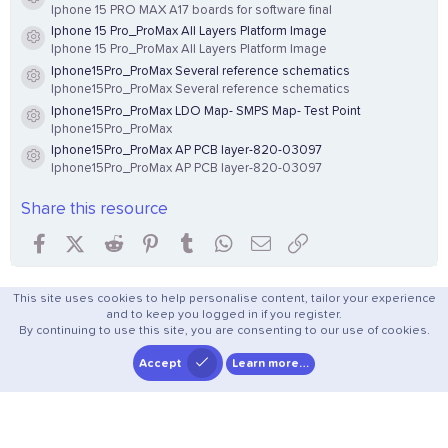
Resource icon
Iphone 15 PRO MAX A17 boards for software final
Iphone 15 Pro_ProMax All Layers Platform Image
Resource icon
Iphone 15 Pro_ProMax All Layers Platform Image
Iphone15Pro_ProMax Several reference schematics
Resource icon
Iphone15Pro_ProMax Several reference schematics
Iphone15Pro_ProMax LDO Map- SMPS Map- Test Point
Resource icon
Iphone15Pro_ProMax
Iphone15Pro_ProMax AP PCB layer-820-03097
Resource icon
Iphone15Pro_ProMax AP PCB layer-820-03097
Share this resource
Facebook
X (Twitter)
Reddit
Pinterest
Tumblr
WhatsApp
Email
Link
This site uses cookies to help personalise content, tailor your experience
and to keep you logged in if you register.
By continuing to use this site, you are consenting to our use of cookies.
Accept
Learn more…