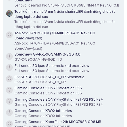
Boardview
Lenovo IdeaPad Pro 5 16ARP8 LCFC KS685 NM-F171 Rev 1.0 (0.1)
Tool kiểm tra chip Vram Nvidia chuẩn UEFI dành riêng cho các
dòng laptop đời cao
Tool kiểm tra chip Vram Nvidia chuẩn UEFI dành riêng cho các
dòng laptop đời cao
ASRock H470M-HDV (70-MXBG50-A01) Rev 1.00
Resource icon
BoardView(.cad)
ASRock H470M-HDV (70-MXBG50-A01) Rev 1.00
BoardView(.cad)
Boardview GV-RX590GAMING-8GD r1.0
Resource icon
GV-RX590GAMING-8GD r1.0
Full series 30 Ipad Schematic and boardview
Resource icon
Full series 30 Ipad Schematic and boardview
GV-507TAERO OC-16G_1.0_NP Schematic
Resource icon
GV-507TAERO OC-16G_1.0_NP
Gaming Consoles SONY PlayStation PS5
Resource icon
Gaming Consoles SONY PlayStation PS5
Gaming Consoles SONY PlayStation PS1 PS2 PS3 PS4
Resource icon
Gaming Consoles SONY PlayStation PS1 PS2 PS3 PS4
Gaming Consoles XBOX full series
Resource icon
Gaming Consoles XBOX full series
Gaming Consoles Xbox Elite 2th-M1007988-008 MB
Resource icon