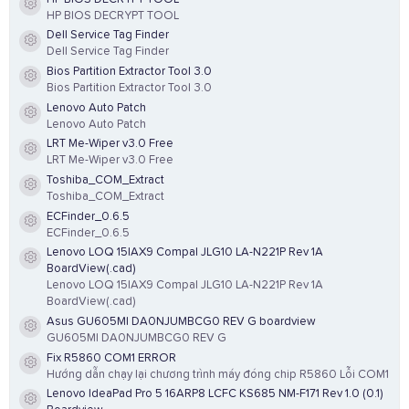
Resource icon
HP BIOS DECRYPT TOOL
Dell Service Tag Finder
Resource icon
Dell Service Tag Finder
Bios Partition Extractor Tool 3.0
Resource icon
Bios Partition Extractor Tool 3.0
Lenovo Auto Patch
Resource icon
Lenovo Auto Patch
LRT Me-Wiper v3.0 Free
Resource icon
LRT Me-Wiper v3.0 Free
Toshiba_COM_Extract
Resource icon
Toshiba_COM_Extract
ECFinder_0.6.5
Resource icon
ECFinder_0.6.5
Lenovo LOQ 15IAX9 Compal JLG10 LA-N221P Rev 1A
Resource icon
BoardView(.cad)
Lenovo LOQ 15IAX9 Compal JLG10 LA-N221P Rev 1A
BoardView(.cad)
Asus GU605MI DA0NJUMBCG0 REV G boardview
Resource icon
GU605MI DA0NJUMBCG0 REV G
Fix R5860 COM1 ERROR
Resource icon
Hướng dẫn chạy lại chương trình máy đóng chip R5860 Lỗi COM1
Lenovo IdeaPad Pro 5 16ARP8 LCFC KS685 NM-F171 Rev 1.0 (0.1)
Resource icon