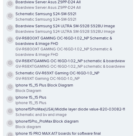
Boardview Server Asus Z9PP-D24 All
Resource icon
Boardview Server Asus Z9PP-D24 All
Schematic Samsung S24-SM-S921
Resource icon
Schematic Samsung S24-SM-S921
Boardview Samsung S24 ULTRA SM-S928 S928U Image
Resource icon
Boardview Samsung S24 ULTRA SM-S928 S928U Image
GV-R6800XT GAMING OC-16GD-1.02_NP Schematic &
Resource icon
boardview & Image FHD
GV-R6800XT GAMING OC-16GD-1.02_NP Schematic &
boardview & Image FHD
GV-R68XTGAMING OC-16GD-1.02_NP schematic & boardview
Resource icon
GV-R68XTGAMING OC-16GD-1.02_NP schematic & boardview
Schematic GV-R69XT Gaming OC-16GD-1.0_NP
Resource icon
GV-R69XT Gaming OC-16GD-1.0_NP
Iphone 15_15 Plus Block Diagram
Resource icon
Block Diagram
Iphone 15_15 Plus
Resource icon
Iphone 15_15 Plus
Iphone15ProMax(USA) Middle layer diode value-820-03082-11
Resource icon
Schematic and bv and image
Iphone15Pro_ProMax Block diagram
Resource icon
Block diagram
Iphone 15 PRO MAX A17 boards for software final