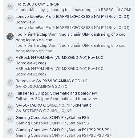
Fix R5860 COM1 ERROR
Resource icon
Hướng dẫn chạy lại chương trình máy đóng chip R5860 Lỗi COM1
Lenovo IdeaPad Pro 5 16ARP8 LCFC KS685 NM-F171 Rev 1.0 (0.1)
Resource icon
Boardview
Lenovo IdeaPad Pro 5 16ARP8 LCFC KS685 NM-F171 Rev 1.0 (0.1)
Tool kiểm tra chip Vram Nvidia chuẩn UEFI dành riêng cho các
dòng laptop đời cao
Tool kiểm tra chip Vram Nvidia chuẩn UEFI dành riêng cho các
dòng laptop đời cao
ASRock H470M-HDV (70-MXBG50-A01) Rev 1.00
Resource icon
BoardView(.cad)
ASRock H470M-HDV (70-MXBG50-A01) Rev 1.00
BoardView(.cad)
Boardview GV-RX590GAMING-8GD r1.0
Resource icon
GV-RX590GAMING-8GD r1.0
Full series 30 Ipad Schematic and boardview
Resource icon
Full series 30 Ipad Schematic and boardview
GV-507TAERO OC-16G_1.0_NP Schematic
Resource icon
GV-507TAERO OC-16G_1.0_NP
Gaming Consoles SONY PlayStation PS5
Resource icon
Gaming Consoles SONY PlayStation PS5
Gaming Consoles SONY PlayStation PS1 PS2 PS3 PS4
Resource icon
Gaming Consoles SONY PlayStation PS1 PS2 PS3 PS4