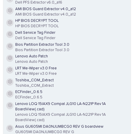
Resource icon
Dell PFS Extractor v6.0_a16
AMI BIOS Guard Extractor v4.0_a12
Resource icon
AMI BIOS Guard Extractor v4.0_a12
HP BIOS DECRYPT TOOL
Resource icon
HP BIOS DECRYPT TOOL
Dell Service Tag Finder
Resource icon
Dell Service Tag Finder
Bios Partition Extractor Tool 3.0
Resource icon
Bios Partition Extractor Tool 3.0
Lenovo Auto Patch
Resource icon
Lenovo Auto Patch
LRT Me-Wiper v3.0 Free
Resource icon
LRT Me-Wiper v3.0 Free
Toshiba_COM_Extract
Resource icon
Toshiba_COM_Extract
ECFinder_0.6.5
Resource icon
ECFinder_0.6.5
Lenovo LOQ 15IAX9 Compal JLG10 LA-N221P Rev 1A
Resource icon
BoardView(.cad)
Lenovo LOQ 15IAX9 Compal JLG10 LA-N221P Rev 1A
BoardView(.cad)
Asus GU605MI DA0NJUMBCG0 REV G boardview
Resource icon
GU605MI DA0NJUMBCG0 REV G