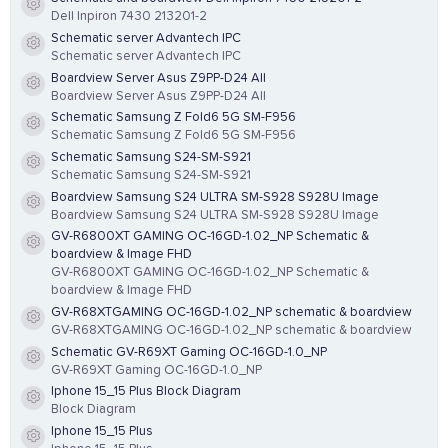
Resource icon
Dell Inpiron 7430 213201-2
Schematic server Advantech IPC
Resource icon
Schematic server Advantech IPC
Boardview Server Asus Z9PP-D24 All
Resource icon
Boardview Server Asus Z9PP-D24 All
Schematic Samsung Z Fold6 5G SM-F956
Resource icon
Schematic Samsung Z Fold6 5G SM-F956
Schematic Samsung S24-SM-S921
Resource icon
Schematic Samsung S24-SM-S921
Boardview Samsung S24 ULTRA SM-S928 S928U Image
Resource icon
Boardview Samsung S24 ULTRA SM-S928 S928U Image
GV-R6800XT GAMING OC-16GD-1.02_NP Schematic &
Resource icon
boardview & Image FHD
GV-R6800XT GAMING OC-16GD-1.02_NP Schematic &
boardview & Image FHD
GV-R68XTGAMING OC-16GD-1.02_NP schematic & boardview
Resource icon
GV-R68XTGAMING OC-16GD-1.02_NP schematic & boardview
Schematic GV-R69XT Gaming OC-16GD-1.0_NP
Resource icon
GV-R69XT Gaming OC-16GD-1.0_NP
Iphone 15_15 Plus Block Diagram
Resource icon
Block Diagram
Iphone 15_15 Plus
Resource icon