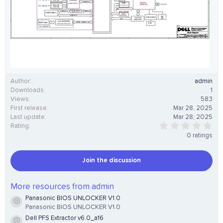
Author
admin
Downloads
1
Views
583
First release
Mar 28, 2025
Last update
Mar 28, 2025
0
Rating
.
0 ratings
0
0
s
Join the discussion
t
a
r
(
More resources from admin
s
Panasonic BIOS UNLOCKER V1.0
)
Resource icon
Panasonic BIOS UNLOCKER V1.0
Dell PFS Extractor v6.0_a16