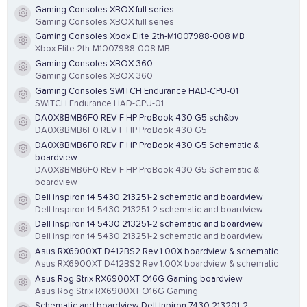
Gaming Consoles XBOX full series
Resource icon
Gaming Consoles XBOX full series
Gaming Consoles Xbox Elite 2th-M1007988-008 MB
Resource icon
Xbox Elite 2th-M1007988-008 MB
Gaming Consoles XBOX 360
Resource icon
Gaming Consoles XBOX 360
Gaming Consoles SWITCH Endurance HAD-CPU-01
Resource icon
SWITCH Endurance HAD-CPU-01
DA0X8BMB6F0 REV F HP ProBook 430 G5 sch&bv
Resource icon
DA0X8BMB6F0 REV F HP ProBook 430 G5
DA0X8BMB6F0 REV F HP ProBook 430 G5 Schematic &
Resource icon
boardview
DA0X8BMB6F0 REV F HP ProBook 430 G5 Schematic &
boardview
Dell Inspiron 14 5430 213251-2 schematic and boardview
Resource icon
Dell Inspiron 14 5430 213251-2 schematic and boardview
Dell Inspiron 14 5430 213251-2 schematic and boardview
Resource icon
Dell Inspiron 14 5430 213251-2 schematic and boardview
Asus RX6900XT D412BS2 Rev 1.00X boardview & schematic
Resource icon
Asus RX6900XT D412BS2 Rev 1.00X boardview & schematic
Asus Rog Strix RX6900XT O16G Gaming boardview
Resource icon
Asus Rog Strix RX6900XT O16G Gaming
Schematic and boardview Dell Inpiron 7430 213201-2