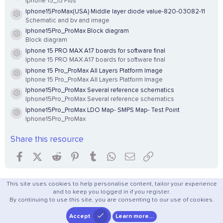
Iphone 15_15 Plus
Iphone15ProMax(USA) Middle layer diode value-820-03082-11
Resource icon
Schematic and bv and image
Iphone15Pro_ProMax Block diagram
Resource icon
Block diagram
Iphone 15 PRO MAX A17 boards for software final
Resource icon
Iphone 15 PRO MAX A17 boards for software final
Iphone 15 Pro_ProMax All Layers Platform Image
Resource icon
Iphone 15 Pro_ProMax All Layers Platform Image
Iphone15Pro_ProMax Several reference schematics
Resource icon
Iphone15Pro_ProMax Several reference schematics
Iphone15Pro_ProMax LDO Map- SMPS Map- Test Point
Resource icon
Iphone15Pro_ProMax
Share this resource
Facebook
X (Twitter)
Reddit
Pinterest
Tumblr
WhatsApp
Email
Link
This site uses cookies to help personalise content, tailor your experience
and to keep you logged in if you register.
By continuing to use this site, you are consenting to our use of cookies.
Accept
Learn more…