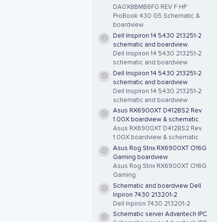
DA0X8BMB6F0 REV F HP
ProBook 430 G5 Schematic &
boardview
Dell Inspiron 14 5430 213251-2
Resource icon
schematic and boardview
Dell Inspiron 14 5430 213251-2
schematic and boardview
Dell Inspiron 14 5430 213251-2
Resource icon
schematic and boardview
Dell Inspiron 14 5430 213251-2
schematic and boardview
Asus RX6900XT D412BS2 Rev
Resource icon
1.00X boardview & schematic
Asus RX6900XT D412BS2 Rev
1.00X boardview & schematic
Asus Rog Strix RX6900XT O16G
Resource icon
Gaming boardview
Asus Rog Strix RX6900XT O16G
Gaming
Schematic and boardview Dell
Resource icon
Inpiron 7430 213201-2
Dell Inpiron 7430 213201-2
Schematic server Advantech IPC
Resource icon