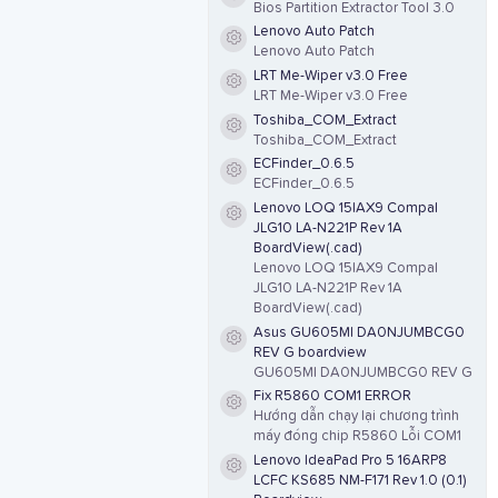
Resource icon
Bios Partition Extractor Tool 3.0
Lenovo Auto Patch
Resource icon
Lenovo Auto Patch
LRT Me-Wiper v3.0 Free
Resource icon
LRT Me-Wiper v3.0 Free
Toshiba_COM_Extract
Resource icon
Toshiba_COM_Extract
ECFinder_0.6.5
Resource icon
ECFinder_0.6.5
Lenovo LOQ 15IAX9 Compal
Resource icon
JLG10 LA-N221P Rev 1A
BoardView(.cad)
Lenovo LOQ 15IAX9 Compal
JLG10 LA-N221P Rev 1A
BoardView(.cad)
Asus GU605MI DA0NJUMBCG0
Resource icon
REV G boardview
GU605MI DA0NJUMBCG0 REV G
Fix R5860 COM1 ERROR
Resource icon
Hướng dẫn chạy lại chương trình
máy đóng chip R5860 Lỗi COM1
Lenovo IdeaPad Pro 5 16ARP8
Resource icon
LCFC KS685 NM-F171 Rev 1.0 (0.1)