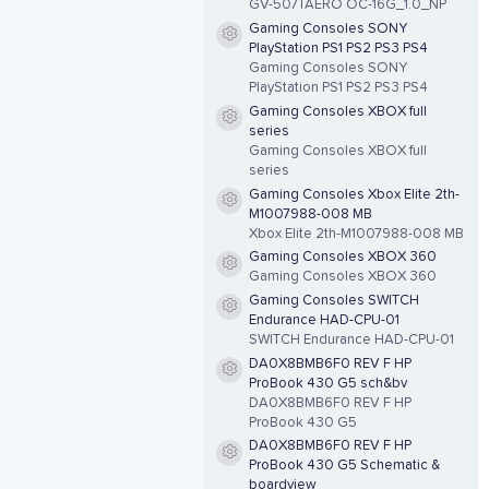
GV-507TAERO OC-16G_1.0_NP
Gaming Consoles SONY
Resource icon
PlayStation PS1 PS2 PS3 PS4
Gaming Consoles SONY
PlayStation PS1 PS2 PS3 PS4
Gaming Consoles XBOX full
Resource icon
series
Gaming Consoles XBOX full
series
Gaming Consoles Xbox Elite 2th-
Resource icon
M1007988-008 MB
Xbox Elite 2th-M1007988-008 MB
Gaming Consoles XBOX 360
Resource icon
Gaming Consoles XBOX 360
Gaming Consoles SWITCH
Resource icon
Endurance HAD-CPU-01
SWITCH Endurance HAD-CPU-01
DA0X8BMB6F0 REV F HP
Resource icon
ProBook 430 G5 sch&bv
DA0X8BMB6F0 REV F HP
ProBook 430 G5
DA0X8BMB6F0 REV F HP
Resource icon
ProBook 430 G5 Schematic &
boardview