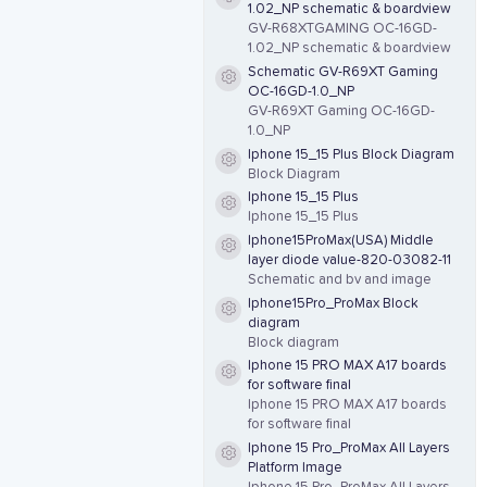
Resource icon
1.02_NP schematic & boardview
GV-R68XTGAMING OC-16GD-
1.02_NP schematic & boardview
Schematic GV-R69XT Gaming
Resource icon
OC-16GD-1.0_NP
GV-R69XT Gaming OC-16GD-
1.0_NP
Iphone 15_15 Plus Block Diagram
Resource icon
Block Diagram
Iphone 15_15 Plus
Resource icon
Iphone 15_15 Plus
Iphone15ProMax(USA) Middle
Resource icon
layer diode value-820-03082-11
Schematic and bv and image
Iphone15Pro_ProMax Block
Resource icon
diagram
Block diagram
Iphone 15 PRO MAX A17 boards
Resource icon
for software final
Iphone 15 PRO MAX A17 boards
for software final
Iphone 15 Pro_ProMax All Layers
Resource icon
Platform Image