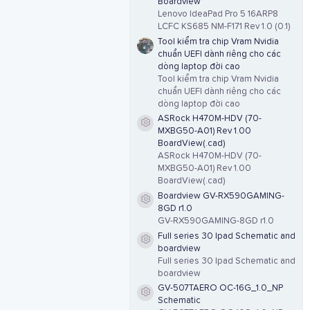
Boardview
Lenovo IdeaPad Pro 5 16ARP8
LCFC KS685 NM-F171 Rev 1.0 (0.1)
Tool kiểm tra chip Vram Nvidia
chuẩn UEFI dành riêng cho các
dòng laptop đời cao
Tool kiểm tra chip Vram Nvidia
chuẩn UEFI dành riêng cho các
dòng laptop đời cao
ASRock H470M-HDV (70-
Resource icon
MXBG50-A01) Rev 1.00
BoardView(.cad)
ASRock H470M-HDV (70-
MXBG50-A01) Rev 1.00
BoardView(.cad)
Boardview GV-RX590GAMING-
Resource icon
8GD r1.0
GV-RX590GAMING-8GD r1.0
Full series 30 Ipad Schematic and
Resource icon
boardview
Full series 30 Ipad Schematic and
boardview
GV-507TAERO OC-16G_1.0_NP
Resource icon
Schematic