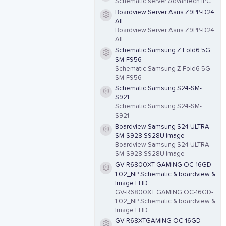
Schematic server Advantech IPC
Boardview Server Asus Z9PP-D24
Resource icon
All
Boardview Server Asus Z9PP-D24
All
Schematic Samsung Z Fold6 5G
Resource icon
SM-F956
Schematic Samsung Z Fold6 5G
SM-F956
Schematic Samsung S24-SM-
Resource icon
S921
Schematic Samsung S24-SM-
S921
Boardview Samsung S24 ULTRA
Resource icon
SM-S928 S928U Image
Boardview Samsung S24 ULTRA
SM-S928 S928U Image
GV-R6800XT GAMING OC-16GD-
Resource icon
1.02_NP Schematic & boardview &
Image FHD
GV-R6800XT GAMING OC-16GD-
1.02_NP Schematic & boardview &
Image FHD
GV-R68XTGAMING OC-16GD-