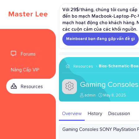
Với 29$/tháng, chúng tôi cung cấp q
Master Lee
đến bo mạch Macbook-Laptop-Pc-Vga
mạch hoạt động cho khách hàng. Ngo
các cuộn cảm của các khối nguồn.
Mainboard bạn đang gặp vấn đề gì
Forums
Bios-Schematic-Boa
Resources
Nâng Cấp VIP
Gaming Consoles
Resources
Resource icon
A
C
admin
May 8, 2025
u
r
t
e
h
a
Overview
History
Discussion
o
t
r
i
o
Gaming Consoles SONY PlayStation 
n