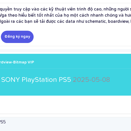
uyền truy cập vào các kỹ thuật viên trình độ cao, những người s
 theo hiểu biết tốt nhất của họ một cách nhanh chóng và hướn
ài ra các bạn sẽ tải được các data như schematic, boardview, bi
Đăng ký ngay
rdview-Bitmap VIP
 SONY PlayStation PS5
2025-05-08
PS5