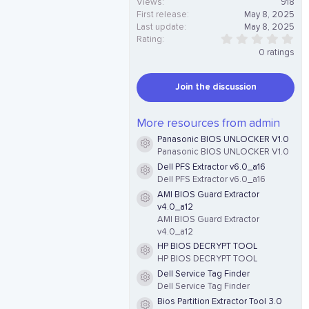
Views
918
First release
May 8, 2025
Last update
May 8, 2025
0
Rating
.
0 ratings
0
0
s
Join the discussion
t
a
r
(
More resources from admin
s
Panasonic BIOS UNLOCKER V1.0
)
Resource icon
Panasonic BIOS UNLOCKER V1.0
Dell PFS Extractor v6.0_a16
Resource icon
Dell PFS Extractor v6.0_a16
AMI BIOS Guard Extractor
Resource icon
v4.0_a12
AMI BIOS Guard Extractor
v4.0_a12
HP BIOS DECRYPT TOOL
Resource icon
HP BIOS DECRYPT TOOL
Dell Service Tag Finder
Resource icon
Dell Service Tag Finder
Bios Partition Extractor Tool 3.0