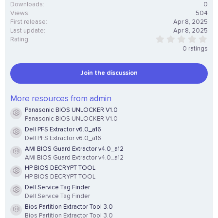
Downloads
0
Views
504
First release
Apr 8, 2025
Last update
Apr 8, 2025
0
Rating
.
0 ratings
0
0
s
Join the discussion
t
a
r
(
More resources from admin
s
Panasonic BIOS UNLOCKER V1.0
)
Resource icon
Panasonic BIOS UNLOCKER V1.0
Dell PFS Extractor v6.0_a16
Resource icon
Dell PFS Extractor v6.0_a16
AMI BIOS Guard Extractor v4.0_a12
Resource icon
AMI BIOS Guard Extractor v4.0_a12
HP BIOS DECRYPT TOOL
Resource icon
HP BIOS DECRYPT TOOL
Dell Service Tag Finder
Resource icon
Dell Service Tag Finder
Bios Partition Extractor Tool 3.0
Resource icon
Bios Partition Extractor Tool 3.0