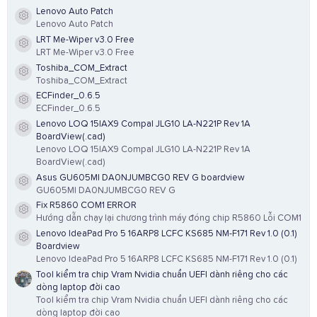
Lenovo Auto Patch
Resource icon
Lenovo Auto Patch
LRT Me-Wiper v3.0 Free
Resource icon
LRT Me-Wiper v3.0 Free
Toshiba_COM_Extract
Resource icon
Toshiba_COM_Extract
ECFinder_0.6.5
Resource icon
ECFinder_0.6.5
Lenovo LOQ 15IAX9 Compal JLG10 LA-N221P Rev 1A
Resource icon
BoardView(.cad)
Lenovo LOQ 15IAX9 Compal JLG10 LA-N221P Rev 1A
BoardView(.cad)
Asus GU605MI DA0NJUMBCG0 REV G boardview
Resource icon
GU605MI DA0NJUMBCG0 REV G
Fix R5860 COM1 ERROR
Resource icon
Hướng dẫn chạy lại chương trình máy đóng chip R5860 Lỗi COM1
Lenovo IdeaPad Pro 5 16ARP8 LCFC KS685 NM-F171 Rev 1.0 (0.1)
Resource icon
Boardview
Lenovo IdeaPad Pro 5 16ARP8 LCFC KS685 NM-F171 Rev 1.0 (0.1)
Tool kiểm tra chip Vram Nvidia chuẩn UEFI dành riêng cho các
dòng laptop đời cao
Tool kiểm tra chip Vram Nvidia chuẩn UEFI dành riêng cho các
dòng laptop đời cao