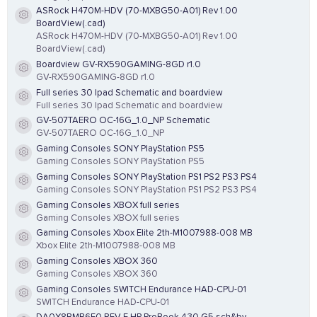
ASRock H470M-HDV (70-MXBG50-A01) Rev 1.00
Resource icon
BoardView(.cad)
ASRock H470M-HDV (70-MXBG50-A01) Rev 1.00
BoardView(.cad)
Boardview GV-RX590GAMING-8GD r1.0
Resource icon
GV-RX590GAMING-8GD r1.0
Full series 30 Ipad Schematic and boardview
Resource icon
Full series 30 Ipad Schematic and boardview
GV-507TAERO OC-16G_1.0_NP Schematic
Resource icon
GV-507TAERO OC-16G_1.0_NP
Gaming Consoles SONY PlayStation PS5
Resource icon
Gaming Consoles SONY PlayStation PS5
Gaming Consoles SONY PlayStation PS1 PS2 PS3 PS4
Resource icon
Gaming Consoles SONY PlayStation PS1 PS2 PS3 PS4
Gaming Consoles XBOX full series
Resource icon
Gaming Consoles XBOX full series
Gaming Consoles Xbox Elite 2th-M1007988-008 MB
Resource icon
Xbox Elite 2th-M1007988-008 MB
Gaming Consoles XBOX 360
Resource icon
Gaming Consoles XBOX 360
Gaming Consoles SWITCH Endurance HAD-CPU-01
Resource icon
SWITCH Endurance HAD-CPU-01