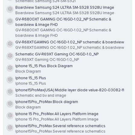
Schematic Samsung S24-SM-S921
Boardview Samsung S24 ULTRA SM-S928 S928U Image
Resource icon
Boardview Samsung S24 ULTRA SM-S928 S928U Image
GV-R6800XT GAMING OC-16GD-1.02_NP Schematic &
Resource icon
boardview & Image FHD
GV-R6800XT GAMING OC-16GD-1.02_NP Schematic &
boardview & Image FHD
GV-R68XTGAMING OC-16GD-1.02_NP schematic & boardview
Resource icon
GV-R68XTGAMING OC-16GD-1.02_NP schematic & boardview
Schematic GV-R69XT Gaming OC-16GD-1.0_NP
Resource icon
GV-R69XT Gaming OC-16GD-1.0_NP
Iphone 15_15 Plus Block Diagram
Resource icon
Block Diagram
Iphone 15_15 Plus
Resource icon
Iphone 15_15 Plus
Iphone15ProMax(USA) Middle layer diode value-820-03082-11
Resource icon
Schematic and bv and image
Iphone15Pro_ProMax Block diagram
Resource icon
Block diagram
Iphone 15 Pro_ProMax All Layers Platform Image
Resource icon
Iphone 15 Pro_ProMax All Layers Platform Image
Iphone15Pro_ProMax Several reference schematics
Resource icon
Iphone15Pro_ProMax Several reference schematics