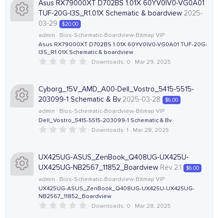
r
s
Asus RX79000XT D702BS 1.01X 60YV0IV0-VG0A01
c
s
t
TUF-20G-I3S_R1.01X Schematic & boardview
2025-
a
c
r
03-29
$20.00
o
o
(
e
R
admin
Bios-Schematic-Boardview-Bitmap VIP
s
)
n
u
Asus RX79000XT D702BS 1.01X 60YV0IV0-VG0A01 TUF-20G-
I3S_R1.01X Schematic & boardview
i
e
0
Downloads
0
Mar 29, 2025
r
.
c
s
0
0
c
s
Cyborg_15V_AMD_A00-Dell_Vostro_5415-5515-
o
o
t
203099-1 Schematic & Bv
2025-03-28
$6.00
a
e
r
admin
Bios-Schematic-Boardview-Bitmap VIP
n
u
(
Dell_Vostro_5415-5515-203099-1 Schematic & Bv
R
s
i
)
0
Downloads
1
Mar 28, 2025
r
.
e
c
0
0
c
s
UX425UG-ASUS_ZenBook_Q408UG-UX425U-
s
o
t
UX425UG-NB2567_11852_Boardview
Rev 2.1
$6.00
a
e
r
o
admin
Bios-Schematic-Boardview-Bitmap VIP
n
(
UX425UG-ASUS_ZenBook_Q408UG-UX425U-UX425UG-
R
s
i
NB2567_11852_Boardview
)
u
0
Downloads
0
Mar 28, 2025
e
c
.