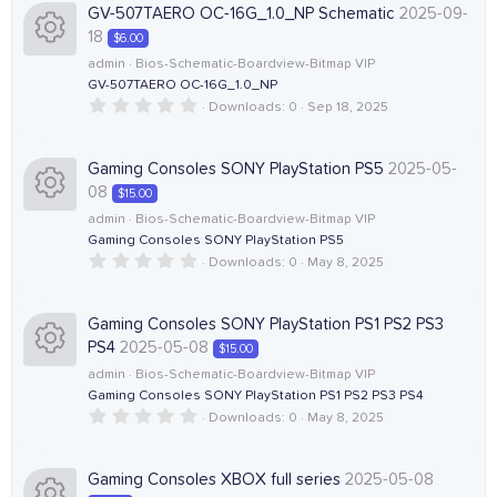
r
c
s
GV-507TAERO OC-16G_1.0_NP Schematic
2025-09-
s
t
18
$6.00
a
c
o
r
o
admin
Bios-Schematic-Boardview-Bitmap VIP
(
GV-507TAERO OC-16G_1.0_NP
e
R
s
n
)
0
Downloads
0
Sep 18, 2025
u
.
i
e
0
0
r
s
Gaming Consoles SONY PlayStation PS5
2025-05-
c
s
t
08
$15.00
a
c
r
o
o
admin
Bios-Schematic-Boardview-Bitmap VIP
(
Gaming Consoles SONY PlayStation PS5
e
R
s
)
0
Downloads
0
May 8, 2025
n
u
.
i
e
0
0
r
s
Gaming Consoles SONY PlayStation PS1 PS2 PS3
c
s
t
PS4
2025-05-08
$15.00
a
c
r
o
o
admin
Bios-Schematic-Boardview-Bitmap VIP
(
Gaming Consoles SONY PlayStation PS1 PS2 PS3 PS4
e
R
s
)
0
Downloads
0
May 8, 2025
n
u
.
i
e
0
0
r
s
Gaming Consoles XBOX full series
2025-05-08
c
s
t