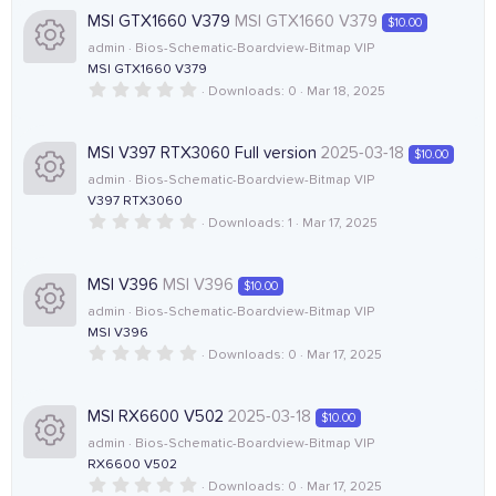
0
s
MSI GTX1660 V379
MSI GTX1660 V379
$10.00
s
r
i
n
t
admin
Bios-Schematic-Boardview-Bitmap VIP
a
r
MSI GTX1660 V379
o
c
c
(
0
Downloads
0
Mar 18, 2025
R
s
.
)
u
e
o
0
0
e
s
MSI V397 RTX3060 Full version
2025-03-18
$10.00
r
i
n
t
admin
Bios-Schematic-Boardview-Bitmap VIP
a
s
r
V397 RTX3060
c
c
(
0
Downloads
1
Mar 17, 2025
R
o
s
.
)
e
o
0
0
e
u
s
MSI V396
MSI V396
$10.00
i
n
t
admin
Bios-Schematic-Boardview-Bitmap VIP
a
s
r
r
MSI V396
c
(
0
Downloads
0
Mar 17, 2025
R
o
s
c
.
)
o
0
0
e
u
e
s
MSI RX6600 V502
2025-03-18
$10.00
n
t
admin
Bios-Schematic-Boardview-Bitmap VIP
a
s
r
i
r
RX6600 V502
(
0
Downloads
0
Mar 17, 2025
s