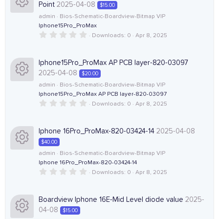
c
s
t
Point
2025-04-08
$15.00
a
c
r
o
o
admin
Bios-Schematic-Boardview-Bitmap VIP
(
Iphone15Pro_ProMax
e
R
s
)
0
Downloads
0
Apr 8, 2025
n
u
.
i
e
0
0
r
s
Iphone15Pro_ProMax AP PCB layer-820-03097
c
s
t
2025-04-08
$20.00
a
c
r
o
o
admin
Bios-Schematic-Boardview-Bitmap VIP
(
Iphone15Pro_ProMax AP PCB layer-820-03097
e
R
s
)
0
Downloads
0
Apr 8, 2025
n
u
.
i
e
0
0
r
s
Iphone 16Pro_ProMax-820-03424-14
2025-04-08
c
s
t
$40.00
a
c
r
o
o
admin
Bios-Schematic-Boardview-Bitmap VIP
(
Iphone 16Pro_ProMax-820-03424-14
e
R
s
)
0
Downloads
0
Apr 8, 2025
n
u
.
i
e
0
0
r
s
Boardview Iphone 16E-Mid Level diode value
2025-
c
s
t
04-08
$15.00
a
c