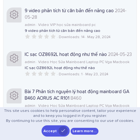
c
0
0
s
c
s
o
9 video phân tích từ căn bản đến nâng cao
2024-
t
05-28
a
o
e
n
r
admin
Video VIP học sửa mainboard pc
(
9 video phân tích từ căn bản đến nâng cao
R
s
u
i
)
0
Downloads
14
May 28, 2024
.
e
0
r
c
0
s
IC sạc OZ8692L hoạt động như thế nào
2024-05-23
s
c
t
o
admin
Video Học Sửa Mainboard Laptop PC Vga Macbook
a
r
IC sạc OZ8692L hoạt động như thế nào
o
e
(
n
0
Downloads
1
May 23, 2024
R
s
.
)
u
0
i
0
e
s
Bài 7 Phân tích nguyên lý hoạt động mainboard GA
r
c
t
B460 AORUS AC R101
B460
a
s
r
admin
Video Học Sửa Mainboard Laptop PC Vga Macbook
c
o
(
This site uses cookies to help personalise content, tailor your experience
Bài 7 Phân tích nguyên lý hoạt động mainboard GA B460
R
o
s
and to keep you logged in if you register.
AORUS AC R101
)
e
n
By continuing to use this site, you are consenting to our use of cookies.
0
Downloads
0
May 19, 2024
e
u
.
0
i
Accept
Learn more…
0
s
s