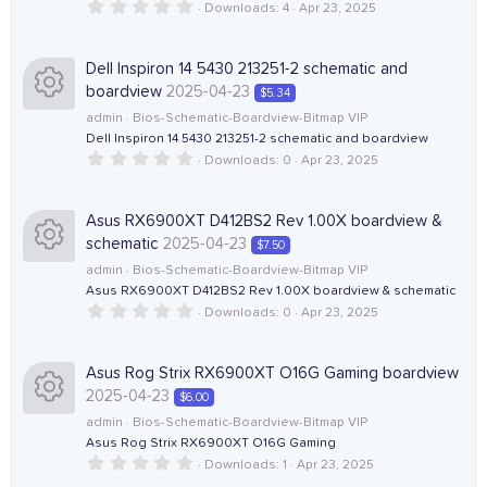
n
u
)
0
Downloads
4
Apr 23, 2025
i
.
e
0
r
0
c
s
Dell Inspiron 14 5430 213251-2 schematic and
s
c
t
boardview
2025-04-23
$5.34
a
o
r
o
admin
Bios-Schematic-Boardview-Bitmap VIP
e
(
Dell Inspiron 14 5430 213251-2 schematic and boardview
R
s
n
)
0
Downloads
0
Apr 23, 2025
u
i
.
e
0
0
r
c
s
Asus RX6900XT D412BS2 Rev 1.00X boardview &
s
t
schematic
2025-04-23
$7.50
a
c
o
r
o
admin
Bios-Schematic-Boardview-Bitmap VIP
(
Asus RX6900XT D412BS2 Rev 1.00X boardview & schematic
e
R
s
n
)
0
Downloads
0
Apr 23, 2025
u
.
i
e
0
0
r
s
Asus Rog Strix RX6900XT O16G Gaming boardview
c
s
t
2025-04-23
$6.00
a
c
r
o
o
admin
Bios-Schematic-Boardview-Bitmap VIP
(
Asus Rog Strix RX6900XT O16G Gaming
e
R
s
)
0
Downloads
1
Apr 23, 2025
n
u
.