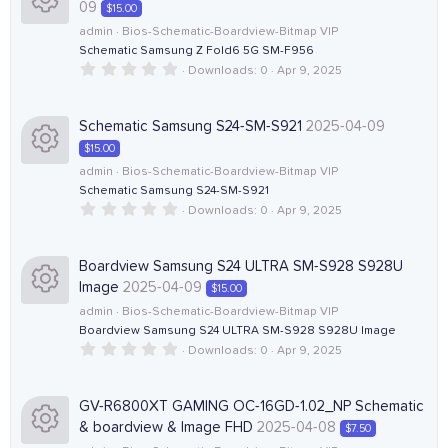
s
r
09
$15.00
a
c
r
o
admin
Bios-Schematic-Boardview-Bitmap VIP
c
(
Schematic Samsung Z Fold6 5G SM-F956
R
o
s
)
0
Downloads
0
Apr 9, 2025
u
e
.
e
n
0
0
r
i
s
Schematic Samsung S24-SM-S921
2025-04-09
s
t
$15.00
a
c
c
r
o
admin
Bios-Schematic-Boardview-Bitmap VIP
(
Schematic Samsung S24-SM-S921
e
R
o
s
)
0
Downloads
0
Apr 9, 2025
u
.
i
e
n
0
0
r
s
Boardview Samsung S24 ULTRA SM-S928 S928U
c
s
t
Image
2025-04-09
$15.00
a
c
r
o
o
admin
Bios-Schematic-Boardview-Bitmap VIP
(
Boardview Samsung S24 ULTRA SM-S928 S928U Image
e
R
s
)
0
Downloads
0
Apr 9, 2025
n
u
.
i
e
0
0
r
s
GV-R6800XT GAMING OC-16GD-1.02_NP Schematic
c
s
t
& boardview & Image FHD
2025-04-08
$7.50
a
c
r