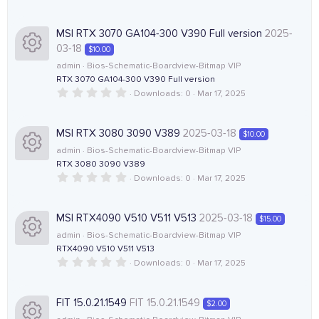
R
o
c
c
.
)
0
0
e
u
e
o
s
MSI RTX 3070 GA104-300 V390 Full version
2025-
t
03-18
$10.00
a
s
r
i
n
r
admin
Bios-Schematic-Boardview-Bitmap VIP
(
RTX 3070 GA104-300 V390 Full version
R
o
s
c
c
)
0
Downloads
0
Mar 17, 2025
.
e
u
e
o
0
0
s
MSI RTX 3080 3090 V389
2025-03-18
$10.00
s
r
i
n
t
admin
Bios-Schematic-Boardview-Bitmap VIP
a
r
RTX 3080 3090 V389
o
c
c
(
0
Downloads
0
Mar 17, 2025
R
s
.
)
u
e
o
0
0
e
s
MSI RTX4090 V510 V511 V513
2025-03-18
$15.00
r
i
n
t
admin
Bios-Schematic-Boardview-Bitmap VIP
a
s
r
RTX4090 V510 V511 V513
c
c
(
0
Downloads
0
Mar 17, 2025
R
o
s
.
)
e
o
0
0
e
u
s
FIT 15.0.21.1549
FIT 15.0.21.1549
$2.00
i
n
t