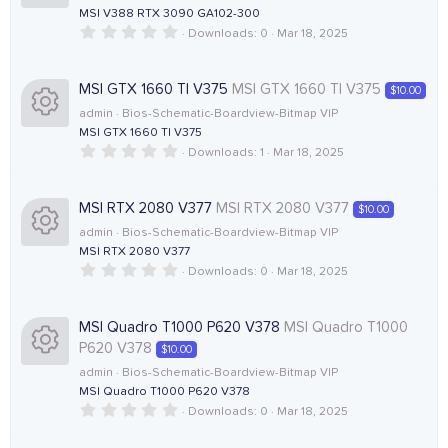
c
s
r
r
MSI V388 RTX 3090 GA102-300
(
0
Downloads
0
Mar 18, 2025
R
o
o
s
c
.
)
0
0
e
n
u
e
s
MSI GTX 1660 TI V375
MSI GTX 1660 TI V375
$10.00
t
admin
Bios-Schematic-Boardview-Bitmap VIP
a
s
r
i
r
MSI GTX 1660 TI V375
(
0
Downloads
1
Mar 18, 2025
R
o
s
c
c
.
)
0
0
e
u
e
o
s
MSI RTX 2080 V377
MSI RTX 2080 V377
$10.00
t
admin
Bios-Schematic-Boardview-Bitmap VIP
a
s
r
i
n
r
MSI RTX 2080 V377
(
0
Downloads
0
Mar 18, 2025
R
o
s
c
c
.
)
0
0
e
u
e
o
s
MSI Quadro T1000 P620 V378
MSI Quadro T1000
t
P620 V378
$10.00
a
s
r
i
n
r
admin
Bios-Schematic-Boardview-Bitmap VIP
(
MSI Quadro T1000 P620 V378
R
o
s
c
c
)
0
Downloads
0
Mar 18, 2025
.
e
u
e
o
0