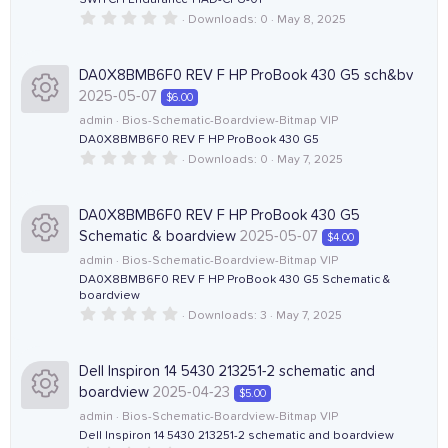
SWITCH Endurance HAD-CPU-01
R
o
o
s
)
0
Downloads
0
May 8, 2025
e
.
e
n
u
0
0
i
s
DA0X8BMB6F0 REV F HP ProBook 430 G5 sch&bv
s
r
t
2025-05-07
$6.00
a
c
r
o
admin
Bios-Schematic-Boardview-Bitmap VIP
c
(
DA0X8BMB6F0 REV F HP ProBook 430 G5
R
o
s
)
0
Downloads
0
May 7, 2025
u
e
.
e
n
0
0
r
i
s
DA0X8BMB6F0 REV F HP ProBook 430 G5
s
t
Schematic & boardview
2025-05-07
$4.00
a
c
c
r
o
admin
Bios-Schematic-Boardview-Bitmap VIP
(
DA0X8BMB6F0 REV F HP ProBook 430 G5 Schematic &
e
R
o
s
boardview
)
u
0
Downloads
3
May 7, 2025
i
e
n
.
0
r
0
c
s
s
Dell Inspiron 14 5430 213251-2 schematic and
c
t
boardview
2025-04-23
$5.00
a
o
o
r
admin
Bios-Schematic-Boardview-Bitmap VIP
e
(
Dell Inspiron 14 5430 213251-2 schematic and boardview
R
s