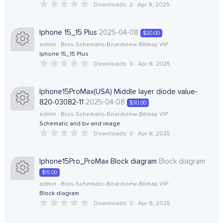
o
(
0
Downloads
2
Apr 8, 2025
e
R
s
n
.
)
u
0
0
i
e
s
Iphone 15_15 Plus
2025-04-08
$20.00
r
t
admin
Bios-Schematic-Boardview-Bitmap VIP
a
c
s
r
Iphone 15_15 Plus
c
(
0
Downloads
0
Apr 8, 2025
R
o
o
s
.
)
e
0
0
e
n
u
s
Iphone15ProMax(USA) Middle layer diode value-
i
t
820-03082-11
2025-04-08
$30.00
a
s
r
r
admin
Bios-Schematic-Boardview-Bitmap VIP
c
(
Schematic and bv and image
R
o
s
c
)
0
Downloads
0
Apr 8, 2025
o
.
e
u
e
0
0
n
s
Iphone15Pro_ProMax Block diagram
Block diagram
s
r
i
t
$15.00
a
r
o
admin
Bios-Schematic-Boardview-Bitmap VIP
c
c
(
Block diagram
R
s
)
0
Downloads
0
Apr 8, 2025
u
e
o
.
e
0