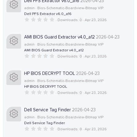
s
Dell PFS Extractor v6.0_a16
2026-04-23
t
admin
Bios-Schematic-Boardview-Bitmap VIP
a
s
r
Dell PFS Extractor v6.0_a16
(
0
Downloads
0
Apr 23, 2026
R
o
s
.
)
0
0
e
u
s
AMI BIOS Guard Extractor v4.0_a12
2026-04-23
t
admin
Bios-Schematic-Boardview-Bitmap VIP
a
s
r
r
AMI BIOS Guard Extractor v4.0_a12
(
0
Downloads
0
Apr 23, 2026
R
o
s
c
.
)
0
0
e
u
e
s
HP BIOS DECRYPT TOOL
2026-04-23
t
admin
Bios-Schematic-Boardview-Bitmap VIP
a
s
r
i
r
HP BIOS DECRYPT TOOL
(
0
Downloads
0
Apr 23, 2026
R
o
s
c
c
.
)
0
0
e
u
e
o
s
Dell Service Tag Finder
2026-04-23
t
admin
Bios-Schematic-Boardview-Bitmap VIP
a
s
r
i
n
r
Dell Service Tag Finder
(
0
Downloads
0
Apr 23, 2026
R
o
s
c
c
.
)