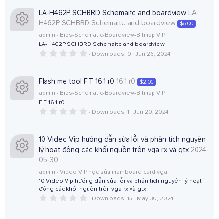
u
0
i
e
n
s
LA-H462P SCHBRD Schemaitc and boardview
LA-
r
t
H462P SCHBRD Schemaitc and boardview
$6.00
a
c
s
r
admin
Bios-Schematic-Boardview-Bitmap VIP
c
(
LA-H462P SCHBRD Schemaitc and boardview
R
o
o
s
)
0
Downloads
0
Jun 26, 2024
e
.
e
n
u
0
0
i
s
Flash me tool FIT 16.1 r0
16.1 r0
$2.00
s
r
t
admin
Bios-Schematic-Boardview-Bitmap VIP
a
c
r
FIT 16.1 r0
o
c
(
0
Downloads
1
Jun 20, 2024
R
o
s
.
)
u
e
0
0
e
n
s
10 Video Vip hướng dẫn sửa lỗi và phân tích nguyên
r
i
t
lý hoạt động các khối nguồn trên vga rx và gtx
2024-
a
s
r
05-30
c
c
(
R
o
admin
Video VIP học sửa mainboard card vga
s
)
10 Video Vip hướng dẫn sửa lỗi và phân tích nguyên lý hoạt
e
o
động các khối nguồn trên vga rx và gtx
e
u
0
Downloads
15
May 30, 2024
i
n
.
s
0
r
0