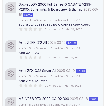
0
c
s
Socket LGA 2066 Full Series GIGABYTE X299-
s
c
t
X299X Schematic & Boardview & Bitmap
2025-03-
a
o
r
19
$20.00
o
e
(
R
admin
Bios-Schematic-Boardview-Bitmap VIP
s
n
)
u
Socket LGA 2066 Full Series GIGABYTE X299-X299X
i
0
e
Downloads
0
Mar 19, 2025
.
r
c
0
0
s
s
Asus Z9PR-D12 All
2025-03-19
$20.00
c
o
t
o
admin
Bios-Schematic-Boardview-Bitmap VIP
a
r
Asus Z9PR-D12
e
n
(
0
Downloads
1
Mar 19, 2025
u
R
s
.
)
i
0
0
r
e
s
Asus ZPX-Q32 Sever All
2025-03-19
$20.00
c
t
admin
Bios-Schematic-Boardview-Bitmap VIP
a
c
s
r
Asus ZPX-Q32 Sever
o
(
0
Downloads
1
Mar 19, 2025
e
R
o
s
.
)
n
0
0
i
e
u
s
MSI V388 RTX 3090 GA102-300
2025-03-18
$10.00
t
admin
Bios-Schematic-Boardview-Bitmap VIP
a