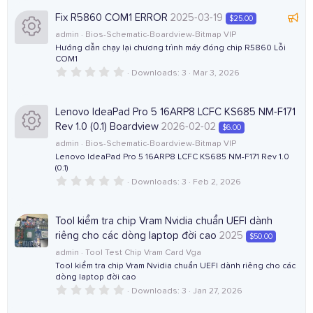
r
i
n
0
s
F
Fix R5860 COM1 ERROR
2025-03-19
$25.00
s
c
c
t
e
admin
Bios-Schematic-Boardview-Bitmap VIP
a
r
a
Hướng dẫn chạy lại chương trình máy đóng chip R5860 Lỗi
o
e
o
(
COM1
t
R
s
0
Downloads
3
Mar 3, 2026
)
u
u
i
.
n
r
0
e
0
e
r
c
s
Lenovo IdeaPad Pro 5 16ARP8 LCFC KS685 NM-F171
d
s
t
Rev 1.0 (0.1) Boardview
2026-02-02
$6.00
a
c
o
r
admin
Bios-Schematic-Boardview-Bitmap VIP
o
(
Lenovo IdeaPad Pro 5 16ARP8 LCFC KS685 NM-F171 Rev 1.0
R
s
e
n
(0.1)
)
u
0
Downloads
3
Feb 2, 2026
e
i
.
0
r
0
s
c
s
Tool kiểm tra chip Vram Nvidia chuẩn UEFI dành
t
c
riêng cho các dòng laptop đời cao
2025
$50.00
a
o
o
r
admin
Tool Test Chip Vram Card Vga
(
e
Tool kiểm tra chip Vram Nvidia chuẩn UEFI dành riêng cho các
s
u
n
dòng laptop đời cao
)
i
0
Downloads
3
Jan 27, 2026
r
.
0