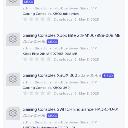
$15.00
a
c
r
o
o
admin
Bios-Schematic-Boardview-Bitmap VIP
(
Gaming Consoles XBOX full series
e
R
s
)
0
Downloads
0
May 8, 2025
n
u
.
i
e
0
0
r
s
Gaming Consoles Xbox Elite 2th-M1007988-008 MB
c
s
t
2025-05-08
$15.00
a
c
r
o
o
admin
Bios-Schematic-Boardview-Bitmap VIP
(
Xbox Elite 2th-M1007988-008 MB
e
R
s
)
0
Downloads
0
May 8, 2025
n
u
.
i
e
0
0
r
s
Gaming Consoles XBOX 360
2025-05-08
$15.00
c
s
t
admin
Bios-Schematic-Boardview-Bitmap VIP
a
c
r
Gaming Consoles XBOX 360
o
o
(
0
Downloads
0
May 8, 2025
e
R
s
.
)
n
u
0
0
i
e
s
Gaming Consoles SWITCH Endurance HAD-CPU-01
r
t
2025-05-08
$15.00
a
c
s
r
admin
Bios-Schematic-Boardview-Bitmap VIP
c
(