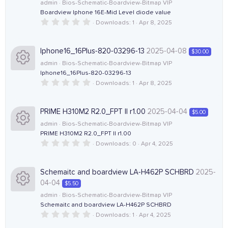
r
o
o
admin
Bios-Schematic-Boardview-Bitmap VIP
(
Boardview Iphone 16E-Mid Level diode value
e
R
s
)
0
Downloads
1
Apr 8, 2025
n
u
.
i
e
0
0
r
s
Iphone16_16Plus-820-03296-13
2025-04-08
$30.00
c
s
t
admin
Bios-Schematic-Boardview-Bitmap VIP
a
c
r
Iphone16_16Plus-820-03296-13
o
o
(
0
Downloads
1
Apr 8, 2025
e
R
s
.
)
n
u
0
0
i
e
s
PRIME H310M2 R2.0_FPT II r1.00
2025-04-04
$5.00
r
t
admin
Bios-Schematic-Boardview-Bitmap VIP
a
c
s
r
PRIME H310M2 R2.0_FPT II r1.00
c
(
0
Downloads
0
Apr 4, 2025
R
o
o
s
.
)
e
0
0
e
n
u
s
Schemaitc and boardview LA-H462P SCHBRD
2025-
i
t
04-04
$5.50
a
s
r
r
admin
Bios-Schematic-Boardview-Bitmap VIP
c
(
Schemaitc and boardview LA-H462P SCHBRD
R
o
s
c
)
0
Downloads
1
Apr 4, 2025
o
.