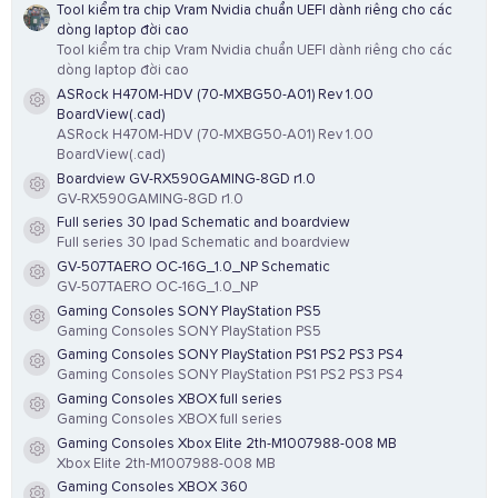
Tool kiểm tra chip Vram Nvidia chuẩn UEFI dành riêng cho các
dòng laptop đời cao
Tool kiểm tra chip Vram Nvidia chuẩn UEFI dành riêng cho các
dòng laptop đời cao
ASRock H470M-HDV (70-MXBG50-A01) Rev 1.00
Resource icon
BoardView(.cad)
ASRock H470M-HDV (70-MXBG50-A01) Rev 1.00
BoardView(.cad)
Boardview GV-RX590GAMING-8GD r1.0
Resource icon
GV-RX590GAMING-8GD r1.0
Full series 30 Ipad Schematic and boardview
Resource icon
Full series 30 Ipad Schematic and boardview
GV-507TAERO OC-16G_1.0_NP Schematic
Resource icon
GV-507TAERO OC-16G_1.0_NP
Gaming Consoles SONY PlayStation PS5
Resource icon
Gaming Consoles SONY PlayStation PS5
Gaming Consoles SONY PlayStation PS1 PS2 PS3 PS4
Resource icon
Gaming Consoles SONY PlayStation PS1 PS2 PS3 PS4
Gaming Consoles XBOX full series
Resource icon
Gaming Consoles XBOX full series
Gaming Consoles Xbox Elite 2th-M1007988-008 MB
Resource icon
Xbox Elite 2th-M1007988-008 MB
Gaming Consoles XBOX 360