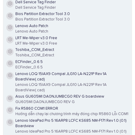
Dell Service Tag Finder
Resource icon
Dell Service Tag Finder
Bios Partition Extractor Tool 3.0
Resource icon
Bios Partition Extractor Tool 3.0
Lenovo Auto Patch
Resource icon
Lenovo Auto Patch
LRT Me-Wiper v3.0 Free
Resource icon
LRT Me-Wiper v3.0 Free
Toshiba_COM_Extract
Resource icon
Toshiba_COM_Extract
ECFinder_0.6.5
Resource icon
ECFinder_0.6.5
Lenovo LOQ 15IAX9 Compal JLG10 LA-N221P Rev 1A
Resource icon
BoardView(.cad)
Lenovo LOQ 15IAX9 Compal JLG10 LA-N221P Rev 1A
BoardView(.cad)
Asus GU605MI DA0NJUMBCG0 REV G boardview
Resource icon
GU605MI DA0NJUMBCG0 REV G
Fix R5860 COM1 ERROR
Resource icon
Hướng dẫn chạy lại chương trình máy đóng chip R5860 Lỗi COM1
Lenovo IdeaPad Pro 5 16ARP8 LCFC KS685 NM-F171 Rev 1.0 (0.1)
Resource icon
Boardview
Lenovo IdeaPad Pro 5 16ARP8 LCFC KS685 NM-F171 Rev 1.0 (0.1)