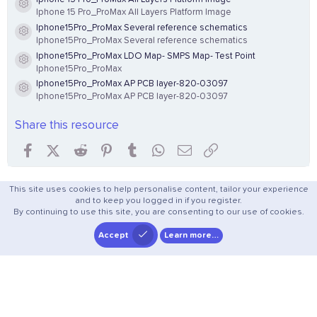
Resource icon
Iphone 15 Pro_ProMax All Layers Platform Image
Iphone15Pro_ProMax Several reference schematics
Resource icon
Iphone15Pro_ProMax Several reference schematics
Iphone15Pro_ProMax LDO Map- SMPS Map- Test Point
Resource icon
Iphone15Pro_ProMax
Iphone15Pro_ProMax AP PCB layer-820-03097
Resource icon
Iphone15Pro_ProMax AP PCB layer-820-03097
Share this resource
Facebook
X (Twitter)
Reddit
Pinterest
Tumblr
WhatsApp
Email
Link
This site uses cookies to help personalise content, tailor your experience
and to keep you logged in if you register.
By continuing to use this site, you are consenting to our use of cookies.
Accept
Learn more…