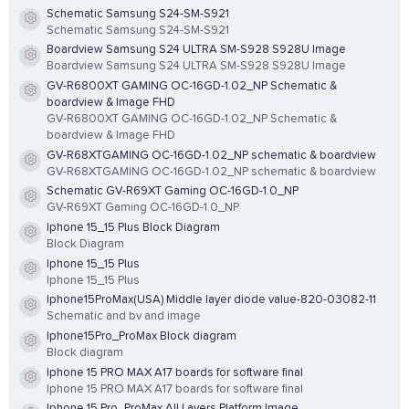
Schematic Samsung S24-SM-S921
Resource icon
Schematic Samsung S24-SM-S921
Boardview Samsung S24 ULTRA SM-S928 S928U Image
Resource icon
Boardview Samsung S24 ULTRA SM-S928 S928U Image
GV-R6800XT GAMING OC-16GD-1.02_NP Schematic &
Resource icon
boardview & Image FHD
GV-R6800XT GAMING OC-16GD-1.02_NP Schematic &
boardview & Image FHD
GV-R68XTGAMING OC-16GD-1.02_NP schematic & boardview
Resource icon
GV-R68XTGAMING OC-16GD-1.02_NP schematic & boardview
Schematic GV-R69XT Gaming OC-16GD-1.0_NP
Resource icon
GV-R69XT Gaming OC-16GD-1.0_NP
Iphone 15_15 Plus Block Diagram
Resource icon
Block Diagram
Iphone 15_15 Plus
Resource icon
Iphone 15_15 Plus
Iphone15ProMax(USA) Middle layer diode value-820-03082-11
Resource icon
Schematic and bv and image
Iphone15Pro_ProMax Block diagram
Resource icon
Block diagram
Iphone 15 PRO MAX A17 boards for software final
Resource icon
Iphone 15 PRO MAX A17 boards for software final
Iphone 15 Pro_ProMax All Layers Platform Image