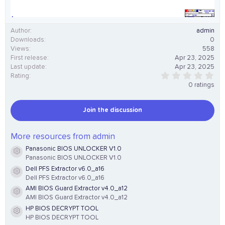
Author
admin
Downloads
0
Views
558
First release
Apr 23, 2025
Last update
Apr 23, 2025
0
Rating
.
0 ratings
0
0
s
Join the discussion
t
a
r
(
More resources from admin
s
Panasonic BIOS UNLOCKER V1.0
)
Resource icon
Panasonic BIOS UNLOCKER V1.0
Dell PFS Extractor v6.0_a16
Resource icon
Dell PFS Extractor v6.0_a16
AMI BIOS Guard Extractor v4.0_a12
Resource icon
AMI BIOS Guard Extractor v4.0_a12
HP BIOS DECRYPT TOOL
Resource icon
HP BIOS DECRYPT TOOL