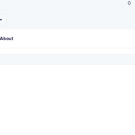
0
About