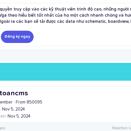
uyền truy cập vào các kỹ thuật viên trình độ cao, những người s
 theo hiểu biết tốt nhất của họ một cách nhanh chóng và hướn
ài ra các bạn sẽ tải được các data như schematic, boardview, bi
Đăng ký ngay
toancms
ember
·
From
850095
Nov 5, 2024
een
Nov 5, 2024
ges
Reaction s