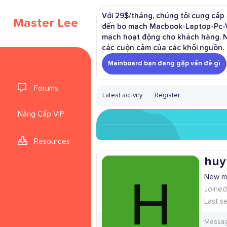
Với 29$/tháng, chúng tôi cung cấp q
Master Lee
đến bo mạch Macbook-Laptop-Pc-Vga
mạch hoạt động cho khách hàng. Ngo
các cuộn cảm của các khối nguồn.
Mainboard bạn đang gặp vấn đề gì
Forums
Latest activity
Register
Nâng Cấp VIP
Resources
huy
H
New m
Joined
Last s
Messa